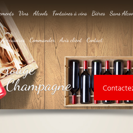
ements
Vins
Alcools
Fontaines à vins
Bières
Sans Alcoo
Accessoires
Commander
Avis client
Contact
Contacte