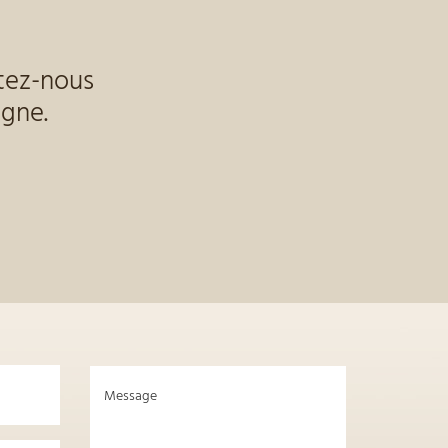
tez-nous
igne.
Message